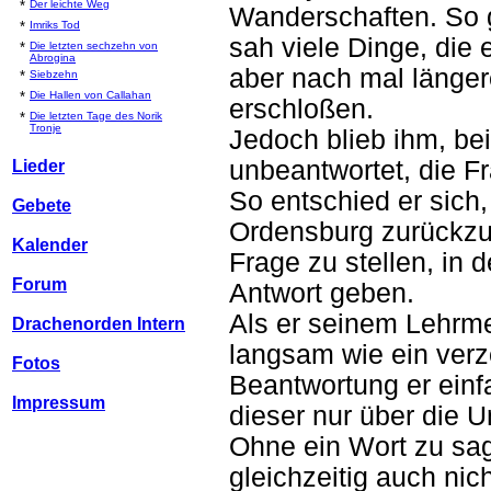
*
Der leichte Weg
Wanderschaften. So 
*
Imriks Tod
sah viele Dinge, die 
*
Die letzten sechzehn von
Abrogina
aber nach mal länge
*
Siebzehn
*
Die Hallen von Callahan
erschloßen.
*
Die letzten Tage des Norik
Tronje
Jedoch blieb ihm, bei
unbeantwortet, die 
Lieder
So entschied er sich,
Gebete
Ordensburg zurückzu
Kalender
Frage zu stellen, in 
Forum
Antwort geben.
Als er seinem Lehrmei
Drachenorden Intern
langsam wie ein verz
Fotos
Beantwortung er einf
Impressum
dieser nur über die 
Ohne ein Wort zu sag
gleichzeitig auch ni