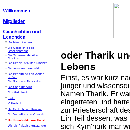
Willkommen
Mitglieder
Geschichten und
Legenden
*
Die Alten Drachen
*
Die Geschichte des
Drachenordens
oder Tharik u
*
Die Schwerter der Alten
Drachen
Lebens
*
Die Regeln der Alten Drachen
*
Der verwunschene Wald
*
Die Bedeutung des Wortes
Einst, es war kurz na
Kor'ron
*
Die Sage von Destalalon
junger und wissensdu
*
Die Sage um Ailira
Namen Tharik. Er wa
*
Das Geheimnis
*
Larka
eingetreten und hatte
*
Y'Sin'thail
zur Priesterschaft d
*
Die Schlacht von Karman
*
Der Wuerdige des Kormath
Ein Teil dessen, wa
*
Die Geschichte von Tharik
sich Kym'nark-mar wür
*
Wie die Paladine entstanden